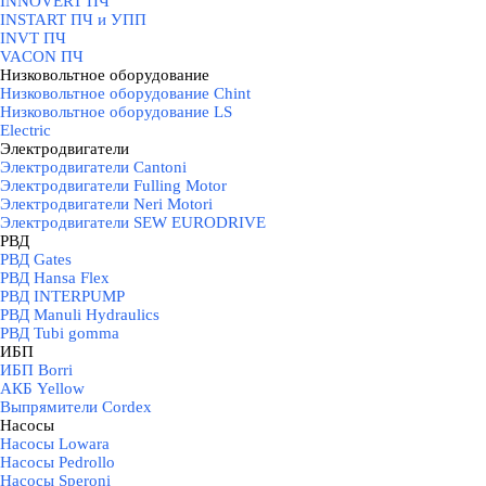
INNOVERT ПЧ
INSTART ПЧ и УПП
INVT ПЧ
VACON ПЧ
Низковольтное оборудование
▼
Низковольтное оборудование Chint
Низковольтное оборудование LS
Electric
Электродвигатели
▼
Электродвигатели Cantoni
Электродвигатели Fulling Motor
Электродвигатели Neri Motori
Электродвигатели SEW EURODRIVE
РВД
▼
РВД Gates
РВД Hansa Flex
РВД INTERPUMP
РВД Manuli Hydraulics
РВД Tubi gomma
ИБП
▼
ИБП Borri
АКБ Yellow
Выпрямители Cordex
Насосы
▼
Насосы Lowara
Насосы Pedrollo
Насосы Speroni