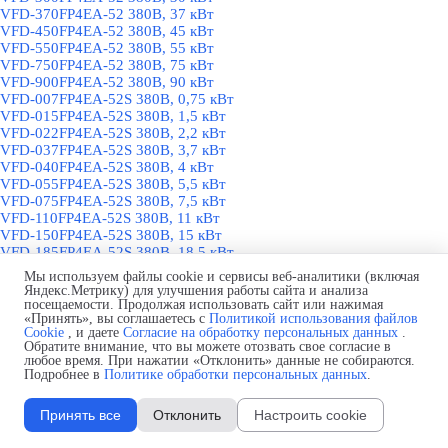
VFD-370FP4EA-52 380В, 37 кВт
VFD-450FP4EA-52 380В, 45 кВт
VFD-550FP4EA-52 380В, 55 кВт
VFD-750FP4EA-52 380В, 75 кВт
VFD-900FP4EA-52 380В, 90 кВт
VFD-007FP4EA-52S 380В, 0,75 кВт
VFD-015FP4EA-52S 380В, 1,5 кВт
VFD-022FP4EA-52S 380В, 2,2 кВт
VFD-037FP4EA-52S 380В, 3,7 кВт
VFD-040FP4EA-52S 380В, 4 кВт
VFD-055FP4EA-52S 380В, 5,5 кВт
VFD-075FP4EA-52S 380В, 7,5 кВт
VFD-110FP4EA-52S 380В, 11 кВт
VFD-150FP4EA-52S 380В, 15 кВт
VFD-185FP4EA-52S 380В, 18,5 кВт
VFD-220FP4EA-52S 380В, 22 кВт
Мы используем файлы cookie и сервисы веб-аналитики (включая
VFD-300FP4EA-52S 380В, 30 кВт
Яндекс.Метрику) для улучшения работы сайта и анализа
VFD-370FP4EA-52S 380В, 37 кВт
посещаемости. Продолжая использовать сайт или нажимая
«Принять», вы соглашаетесь с
Политикой использования файлов
VFD-450FP4EA-52S 380В, 45 кВт
Cookie
, и даете
Согласие на обработку персональных данных
.
VFD-550FP4EA-52S 380В, 55 кВт
Обратите внимание, что вы можете отозвать свое согласие в
VFD-750FP4EA-52S 380В, 75 кВт
любое время. При нажатии «Отклонить» данные не собираются.
VFD-900FP4EA-52S 380В, 90 кВт
Подробнее в
Политике обработки персональных данных
.
ПЧ VFD-E 0,2-22 кВт
▼
Характеристики ПЧ VFD-E 0,2-22 кВт
Принять все
Отклонить
Настроить cookie
Обзор ПЧ VFD-E 0,2-22 кВт
VFD002E21A 220В, 0,2 кВт