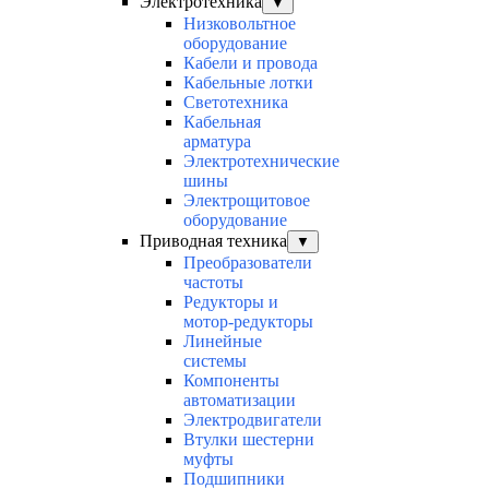
Электротехника
▼
Низковольтное
оборудование
Кабели и провода
Кабельные лотки
Светотехника
Кабельная
арматура
Электротехнические
шины
Электрощитовое
оборудование
Приводная техника
▼
Преобразователи
частоты
Редукторы и
мотор-редукторы
Линейные
системы
Компоненты
автоматизации
Электродвигатели
Втулки шестерни
муфты
Подшипники