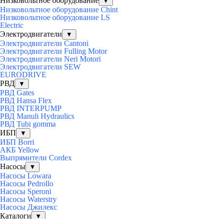
Низковольтное оборудование
▼
Низковольтное оборудование Chint
Низковольтное оборудование LS
Electric
Электродвигатели
▼
Электродвигатели Cantoni
Электродвигатели Fulling Motor
Электродвигатели Neri Motori
Электродвигатели SEW
EURODRIVE
РВД
▼
РВД Gates
РВД Hansa Flex
РВД INTERPUMP
РВД Manuli Hydraulics
РВД Tubi gomma
ИБП
▼
ИБП Borri
АКБ Yellow
Выпрямители Cordex
Насосы
▼
Насосы Lowara
Насосы Pedrollo
Насосы Speroni
Насосы Waterstry
Насосы Джилекс
Каталоги
▼