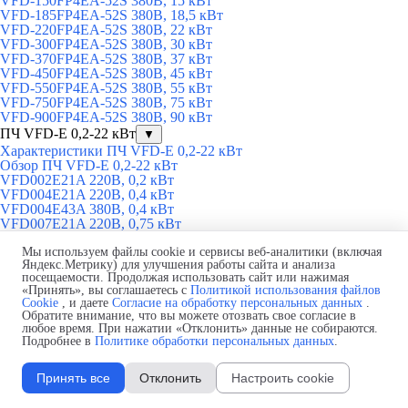
VFD-150FP4EA-52S 380В, 15 кВт
VFD-185FP4EA-52S 380В, 18,5 кВт
VFD-220FP4EA-52S 380В, 22 кВт
VFD-300FP4EA-52S 380В, 30 кВт
VFD-370FP4EA-52S 380В, 37 кВт
VFD-450FP4EA-52S 380В, 45 кВт
VFD-550FP4EA-52S 380В, 55 кВт
VFD-750FP4EA-52S 380В, 75 кВт
VFD-900FP4EA-52S 380В, 90 кВт
ПЧ VFD-E 0,2-22 кВт
▼
Характеристики ПЧ VFD-E 0,2-22 кВт
Обзор ПЧ VFD-E 0,2-22 кВт
VFD002E21A 220В, 0,2 кВт
VFD004E21A 220В, 0,4 кВт
VFD004E43A 380В, 0,4 кВт
VFD007E21A 220В, 0,75 кВт
VFD007E43A 380В, 0,75 кВт
VFD015E21A 220В, 1,5 кВт
Мы используем файлы cookie и сервисы веб-аналитики (включая
Яндекс.Метрику) для улучшения работы сайта и анализа
VFD015E43A 380В, 1,5 кВт
посещаемости. Продолжая использовать сайт или нажимая
VFD022E21A 220В, 2,2 кВт
«Принять», вы соглашаетесь с
Политикой использования файлов
VFD002E21P 220В, 0,2 кВт
Cookie
, и даете
Согласие на обработку персональных данных
.
VFD004E21P 220В, 0,4 кВт
Обратите внимание, что вы можете отозвать свое согласие в
VFD007E21P 220В, 0,75 кВт
любое время. При нажатии «Отклонить» данные не собираются.
VFD002E21T 220В, 0,2 кВт
Подробнее в
Политике обработки персональных данных
.
VFD004E21T 220В, 0,4 кВт
VFD007E21T 220В, 0,75 кВт
Принять все
Отклонить
Настроить cookie
VFD022E43A 380В, 2,2 кВт
VFD037E43A 380В, 3,7 кВт