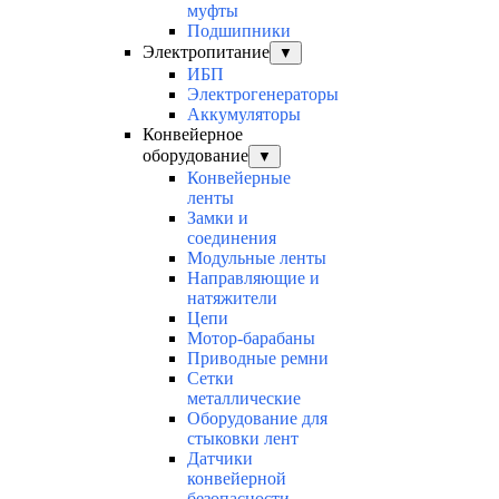
муфты
Подшипники
Электропитание
▼
ИБП
Электрогенераторы
Аккумуляторы
Конвейерное
оборудование
▼
Конвейерные
ленты
Замки и
соединения
Модульные ленты
Направляющие и
натяжители
Цепи
Мотор-барабаны
Приводные ремни
Сетки
металлические
Оборудование для
стыковки лент
Датчики
конвейерной
безопасности