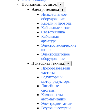
Программа поставок
▼
Электротехника
▼
Низковольтное
оборудование
Кабели и провода
Кабельные лотки
Светотехника
Кабельная
арматура
Электротехнические
шины
Электрощитовое
оборудование
Приводная техника
▼
Преобразователи
частоты
Редукторы и
мотор-редукторы
Линейные
системы
Компоненты
автоматизации
Электродвигатели
Втулки шестерни