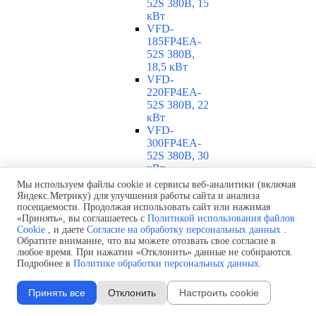
52S 380В, 15
кВт
VFD-
185FP4EA-
52S 380В,
18,5 кВт
VFD-
220FP4EA-
52S 380В, 22
кВт
VFD-
300FP4EA-
52S 380В, 30
кВт
VFD-
Мы используем файлы cookie и сервисы веб-аналитики (включая
370FP4EA-
Яндекс.Метрику) для улучшения работы сайта и анализа
52S 380В, 37
посещаемости. Продолжая использовать сайт или нажимая
«Принять», вы соглашаетесь с
Политикой использования файлов
кВт
Cookie
, и даете
Согласие на обработку персональных данных
.
VFD-
Обратите внимание, что вы можете отозвать свое согласие в
450FP4EA-
любое время. При нажатии «Отклонить» данные не собираются.
52S 380В, 45
Подробнее в
Политике обработки персональных данных
.
кВт
VFD-
Принять все
Отклонить
Настроить cookie
550FP4EA-
52S 380В, 55