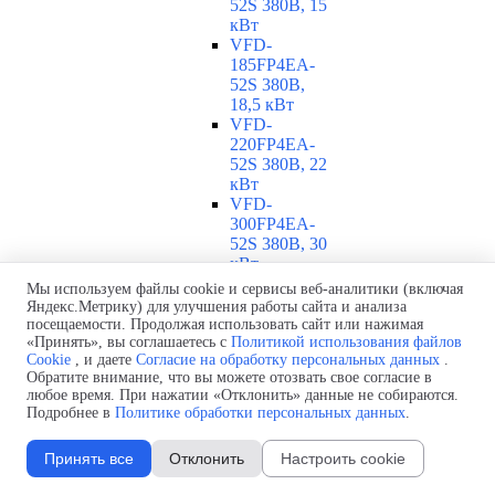
52S 380В, 15
кВт
VFD-
185FP4EA-
52S 380В,
18,5 кВт
VFD-
220FP4EA-
52S 380В, 22
кВт
VFD-
300FP4EA-
52S 380В, 30
кВт
VFD-
Мы используем файлы cookie и сервисы веб-аналитики (включая
370FP4EA-
Яндекс.Метрику) для улучшения работы сайта и анализа
52S 380В, 37
посещаемости. Продолжая использовать сайт или нажимая
«Принять», вы соглашаетесь с
Политикой использования файлов
кВт
Cookie
, и даете
Согласие на обработку персональных данных
.
VFD-
Обратите внимание, что вы можете отозвать свое согласие в
450FP4EA-
любое время. При нажатии «Отклонить» данные не собираются.
52S 380В, 45
Подробнее в
Политике обработки персональных данных
.
кВт
VFD-
Принять все
Отклонить
Настроить cookie
550FP4EA-
52S 380В, 55