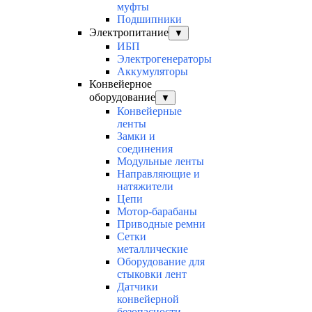
муфты
Подшипники
Электропитание
▼
ИБП
Электрогенераторы
Аккумуляторы
Конвейерное
оборудование
▼
Конвейерные
ленты
Замки и
соединения
Модульные ленты
Направляющие и
натяжители
Цепи
Мотор-барабаны
Приводные ремни
Сетки
металлические
Оборудование для
стыковки лент
Датчики
конвейерной
безопасности