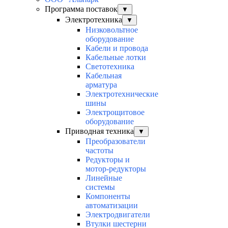
Программа поставок
▼
Электротехника
▼
Низковольтное
оборудование
Кабели и провода
Кабельные лотки
Светотехника
Кабельная
арматура
Электротехнические
шины
Электрощитовое
оборудование
Приводная техника
▼
Преобразователи
частоты
Редукторы и
мотор-редукторы
Линейные
системы
Компоненты
автоматизации
Электродвигатели
Втулки шестерни