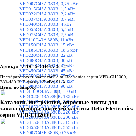
VFD007C43A 380В, 0,75 кВт
VFD015C43A 380В, 1,5 кВт
VFD022C43A 380В, 2,2 кВт
VFD037C43A 380В, 3,7 кВт
VFD040C43A 380В, 4 кВт
VFD055C43A 380В, 5,5 кВт
VFD075C43A 380В, 7,5 кВт
VFD110C43A 380В, 11 кВт
VFD150C43A 380В, 15 кВт
VFD185C43A 380В, 18,5 кВт
VFD220C43A 380В, 22 кВт
VFD300C43A 380В, 30 кВт
VFD370C43A 380В, 37 кВт
Артикул:
VFD0450CH43A-00/-21
VFD450C43A 380В, 45 кВт
VFD550C43A 380В, 55 кВт
Преобразователь частоты Delta Electronics серии VFD-CH2000,
VFD750C43A 380В, 75 кВт
380-480 В (3 фазы)
, 45 кВт, 91 А.
VFD900C43A 380В, 90 кВт
Цена: по запросу
VFD1100C43A 380В, 110 кВт
VFD1320C43A 380В, 132 кВт
Каталоги, инструкции, опросные листы для
VFD1600C43A 380В, 160 кВт
VFD1850C43A 380В, 185 кВт
заказа преобразователей частоты Delta Electronics
VFD2200C43A 380В, 220 кВт
серии VFD-CH2000
VFD2800C43A 380В, 280 кВт
VFD3150C43A 380В, 315 кВт
VFD3550C43A 380В, 355 кВт
VFD007C43E 380В, 0,75 кВт