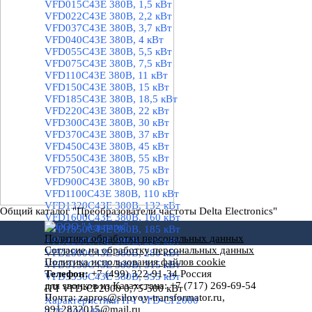
VFD015C43E 380В, 1,5 кВт
VFD022C43E 380В, 2,2 кВт
VFD037C43E 380В, 3,7 кВт
VFD040C43E 380В, 4 кВт
VFD055C43E 380В, 5,5 кВт
VFD075C43E 380В, 7,5 кВт
VFD110C43E 380В, 11 кВт
VFD150C43E 380В, 15 кВт
VFD185C43E 380В, 18,5 кВт
VFD220C43E 380В, 22 кВт
VFD300C43E 380В, 30 кВт
VFD370C43E 380В, 37 кВт
VFD450C43E 380В, 45 кВт
VFD550C43E 380В, 55 кВт
VFD750C43E 380В, 75 кВт
VFD900C43E 380В, 90 кВт
VFD1100C43E 380В, 110 кВт
VFD1320C43E 380В, 132 кВт
Общий каталог "Преобразователи частоты Delta Electronics"
VFD1600C43E 380В, 160 кВт
VFD1850C43E 380В, 185 кВт
Политика обработки персональных данных
VFD2200C43E 380В, 220 кВт
Назад к содержимому
Согласие на обработку персональных данных
VFD2800C43E 380В, 280 кВт
Политика использования файлов cookie
VFD3150C43E 380В, 315 кВт
Телефон:
+7 (499) 322-91-34
Россия
VFD3550C43E 380В, 355 кВт
для звонков
из Казахстана: +7 (717) 269-69-54
ПЧ VFD-CP2000 0,75-500 кВт
▼
Почта:
zapros@silovoy-transformator.ru,
Характеристики ПЧ VFD-CP2000
9912832015@mail.ru