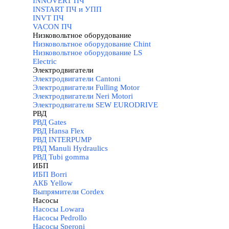
INNOVERT ПЧ
INSTART ПЧ и УПП
INVT ПЧ
VACON ПЧ
Низковольтное оборудование
▼
Низковольтное оборудование Chint
Низковольтное оборудование LS
Electric
Электродвигатели
▼
Электродвигатели Cantoni
Электродвигатели Fulling Motor
Электродвигатели Neri Motori
Электродвигатели SEW EURODRIVE
РВД
▼
РВД Gates
РВД Hansa Flex
РВД INTERPUMP
РВД Manuli Hydraulics
РВД Tubi gomma
ИБП
▼
ИБП Borri
АКБ Yellow
Выпрямители Cordex
Насосы
▼
Насосы Lowara
Насосы Pedrollo
Насосы Speroni