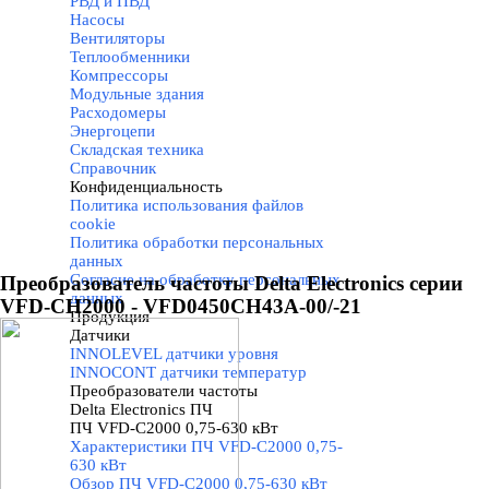
РВД и ПВД
Насосы
Вентиляторы
Теплообменники
Компрессоры
Модульные здания
Расходомеры
Энергоцепи
Складская техника
Справочник
Конфиденциальность
▼
Политика использования файлов
cookie
Политика обработки персональных
данных
Согласие на обработку персональных
Преобразователь частоты Delta Electronics серии
данных
VFD-CH2000 - VFD0450CH43A-00/-21
Продукция
▼
Датчики
▼
INNOLEVEL датчики уровня
INNOCONT датчики температур
Преобразователи частоты
▼
Delta Electronics ПЧ
▼
ПЧ VFD-C2000 0,75-630 кВт
▼
Характеристики ПЧ VFD-C2000 0,75-
630 кВт
Обзор ПЧ VFD-C2000 0,75-630 кВт