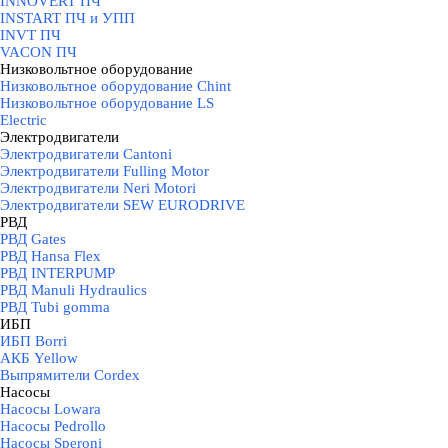
INNOVERT ПЧ
INSTART ПЧ и УПП
INVT ПЧ
VACON ПЧ
Низковольтное оборудование
▼
Низковольтное оборудование Chint
Низковольтное оборудование LS
Electric
Электродвигатели
▼
Электродвигатели Cantoni
Электродвигатели Fulling Motor
Электродвигатели Neri Motori
Электродвигатели SEW EURODRIVE
РВД
▼
РВД Gates
РВД Hansa Flex
РВД INTERPUMP
РВД Manuli Hydraulics
РВД Tubi gomma
ИБП
▼
ИБП Borri
АКБ Yellow
Выпрямители Cordex
Насосы
▼
Насосы Lowara
Насосы Pedrollo
Насосы Speroni