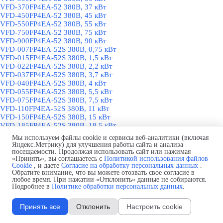
VFD-370FP4EA-52 380В, 37 кВт
VFD-450FP4EA-52 380В, 45 кВт
VFD-550FP4EA-52 380В, 55 кВт
VFD-750FP4EA-52 380В, 75 кВт
VFD-900FP4EA-52 380В, 90 кВт
VFD-007FP4EA-52S 380В, 0,75 кВт
VFD-015FP4EA-52S 380В, 1,5 кВт
VFD-022FP4EA-52S 380В, 2,2 кВт
VFD-037FP4EA-52S 380В, 3,7 кВт
VFD-040FP4EA-52S 380В, 4 кВт
VFD-055FP4EA-52S 380В, 5,5 кВт
VFD-075FP4EA-52S 380В, 7,5 кВт
VFD-110FP4EA-52S 380В, 11 кВт
VFD-150FP4EA-52S 380В, 15 кВт
VFD-185FP4EA-52S 380В, 18,5 кВт
VFD-220FP4EA-52S 380В, 22 кВт
Мы используем файлы cookie и сервисы веб-аналитики (включая
VFD-300FP4EA-52S 380В, 30 кВт
Яндекс.Метрику) для улучшения работы сайта и анализа
VFD-370FP4EA-52S 380В, 37 кВт
посещаемости. Продолжая использовать сайт или нажимая
«Принять», вы соглашаетесь с
Политикой использования файлов
VFD-450FP4EA-52S 380В, 45 кВт
Cookie
, и даете
Согласие на обработку персональных данных
.
VFD-550FP4EA-52S 380В, 55 кВт
Обратите внимание, что вы можете отозвать свое согласие в
VFD-750FP4EA-52S 380В, 75 кВт
любое время. При нажатии «Отклонить» данные не собираются.
VFD-900FP4EA-52S 380В, 90 кВт
Подробнее в
Политике обработки персональных данных
.
ПЧ VFD-E 0,2-22 кВт
▼
Характеристики ПЧ VFD-E 0,2-22 кВт
Принять все
Отклонить
Настроить cookie
Обзор ПЧ VFD-E 0,2-22 кВт
VFD002E21A 220В, 0,2 кВт