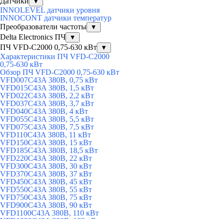
Датчики
▼
INNOLEVEL датчики уровня
INNOCONT датчики температур
Преобразователи частоты
▼
Delta Electronics ПЧ
▼
ПЧ VFD-C2000 0,75-630 кВт
▼
Характеристики ПЧ VFD-C2000
0,75-630 кВт
Обзор ПЧ VFD-C2000 0,75-630 кВт
VFD007C43A 380В, 0,75 кВт
VFD015C43A 380В, 1,5 кВт
VFD022C43A 380В, 2,2 кВт
VFD037C43A 380В, 3,7 кВт
VFD040C43A 380В, 4 кВт
VFD055C43A 380В, 5,5 кВт
VFD075C43A 380В, 7,5 кВт
VFD110C43A 380В, 11 кВт
VFD150C43A 380В, 15 кВт
VFD185C43A 380В, 18,5 кВт
VFD220C43A 380В, 22 кВт
VFD300C43A 380В, 30 кВт
VFD370C43A 380В, 37 кВт
VFD450C43A 380В, 45 кВт
VFD550C43A 380В, 55 кВт
VFD750C43A 380В, 75 кВт
VFD900C43A 380В, 90 кВт
VFD1100C43A 380В, 110 кВт